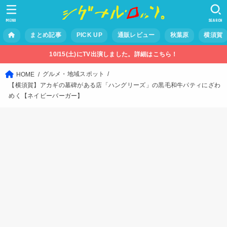
MENU
SEARCH
まとめ記事
PICK UP
通販レビュー
秋葉原
横須賀
10/15(土)にTV出演しました。詳細はこちら！
グルメ・地域スポット
HOME
【横須賀】アカギの墓碑がある店「ハングリーズ」の黒毛和牛パティにざわ
めく【ネイビーバーガー】