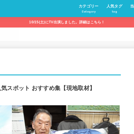
カテゴリー
人気タグ
Category
tag
10/15(土)にTV出演しました。詳細はこちら！
グルメ・地域スポット
特別企画・イベント
商品・サービス レビュー
まとめ記事
PICK UP
PR
秋葉原
横須賀
当
利
著
気スポット おすすめ集【現地取材】