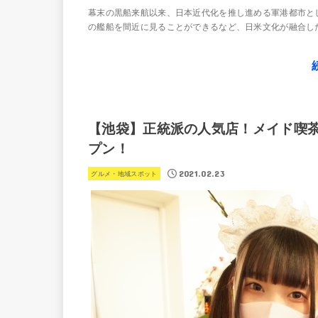
幕末の黒船来航以来、日本近代化を推し進める軍港都市と
の艦船を間近に見ることができるなど、日米文化が融合した
【池袋】正統派の人気店！メイド喫
プン！
2021.02.23
グルメ・地域スポット